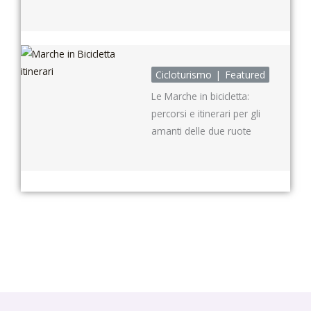
Cicloturismo
Featured
Le Marche in bicicletta:
percorsi e itinerari per gli
amanti delle due ruote
Vivi le Marche
Scopri tutto quello che può offrire questa splendida terra, da
incantevoli spiagge ad arte e cultura, da parchi naturali a borghi
pieni di storia e tradizioni, senza dimenticare l'enogastronomia.